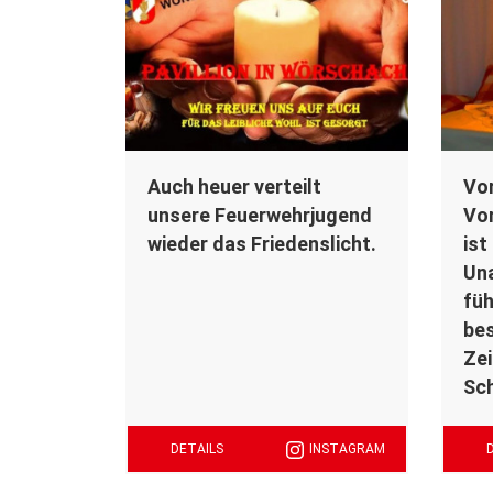
Auch heuer verteilt
Vor
unsere Feuerwehrjugend
Vor
wieder das Friedenslicht.
ist
Una
füh
bes
Zei
Sch
DETAILS
INSTAGRAM