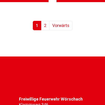
1
2
Vorwärts
Freiwillige Feuerwehr Wörschach
Klammweg 346