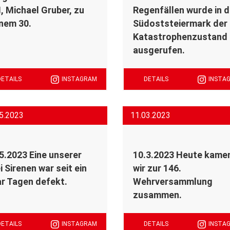
, Michael Gruber, zu
Regenfällen wurde in d
nem 30.
Südoststeiermark der
Katastrophenzustand
ausgerufen.
DETAILS
INSTAGRAM
DETAILS
INSTA
5.2023
11.03.2023
5.2023 Eine unserer
10.3.2023 Heute kame
i Sirenen war seit ein
wir zur 146.
r Tagen defekt.
Wehrversammlung
zusammen.
DETAILS
INSTAGRAM
DETAILS
INSTA