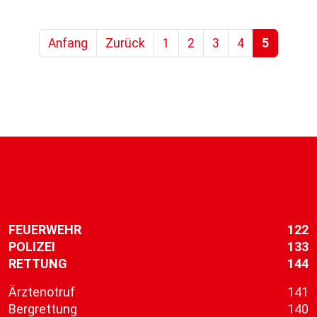
Anfang
Zurück
1
2
3
4
5
FEUERWEHR
122
POLIZEI
133
RETTUNG
144
Ärztenotruf
141
Bergrettung
140